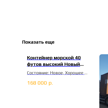
Показать еще
й 40
Контейнер морской 40
ло б/у
футов высокий Новый
HPCU4918659
ее
Состояние: Новое, Хорошее
ДхШхВ: 12х2,4х2,9 м
168 000
р.
т. Ванконтейнер