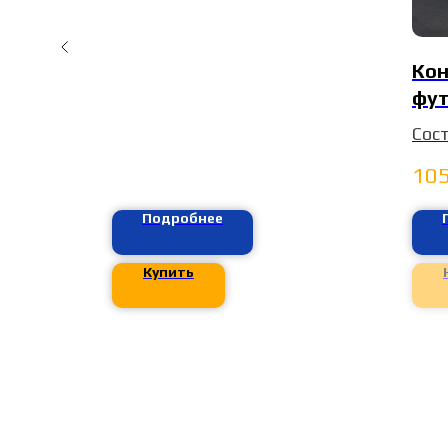
Кон
фут
Сос
Раз
105
6,05
Цен
Подробнее
Ост
Купить