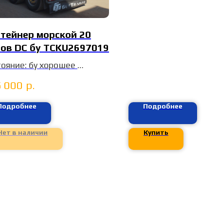
тейнер морской 20
ов DC бу TCKU2697019
тояние: бу хорошее
меры (ДхШхВ):
 000
р.
8*2,438*2,591 м
а без НДС
Подробнее
Подробнее
ровцы
Нет в наличии
Купить