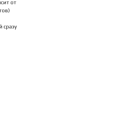
сит от
тов)
 сразу