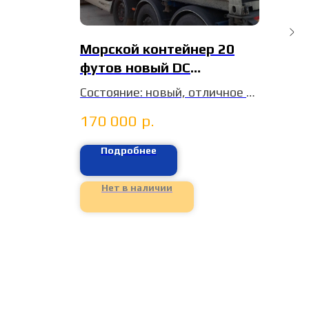
Морской контейнер 20
Мо
футов новый DC
фу
CIMU0789451
XH
Состояние: новый, отличное
Сос
Год: 2025
Год
170 000
р.
16
цвет: белый / бежевый
цен
Терминал: Контбейс
т. 
Подробнее
цена без НДС
Нет в наличии