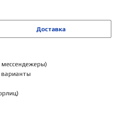
Доставка
у, мессендежеры)
е варианты
юрлиц)