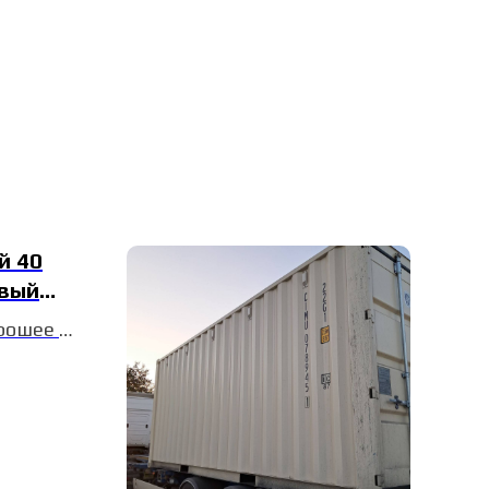
й 40
овый
орошее
о