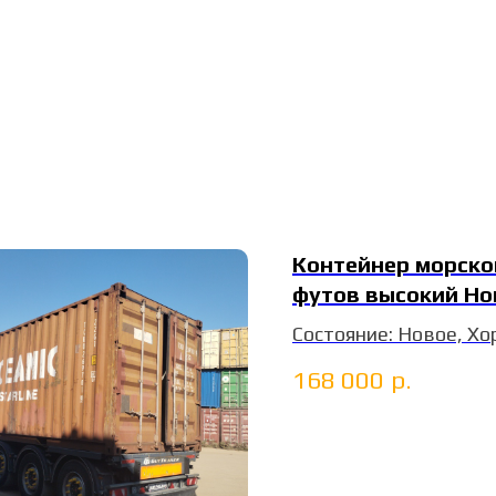
Контейнер морско
футов высокий Н
CIMU1667946
Состояние: Новое, Х
ДхШхВ: 12х2,4х2,9 м
168 000
р.
т. Контбейс Кузнецов