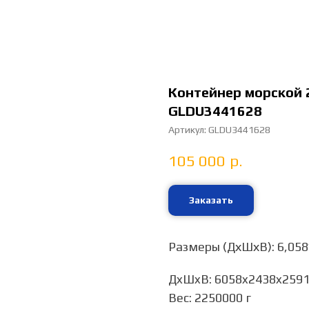
Контейнер морской 
GLDU3441628
Артикул:
GLDU3441628
105 000
р.
Заказать
Размеры (ДхШхВ): 6,058
ДxШxВ: 6058x2438x259
Вес: 2250000 г