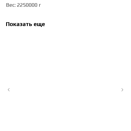
Вес: 2250000 г
Показать еще
М
C
Со
Дх
8
т.
це