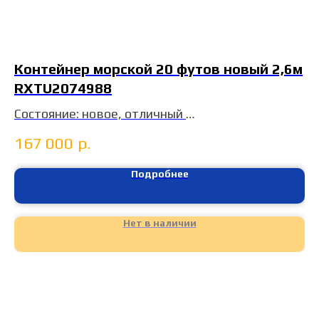
Контейнер морской 20 футов новый 2,6м
RXTU2074988
Состояние: новое, отличный
Год: 2024
167 000
р.
Цвет: графит
т. МЗО
Подробнее
Нет в наличии