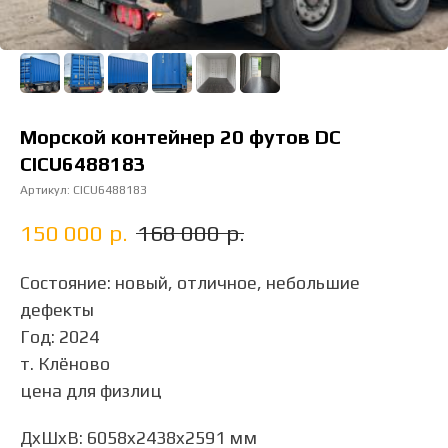
Морской контейнер 20 футов DC
CICU6488183
Артикул:
CICU6488183
150 000
р.
168 000
р.
Состояние: новый, отличное, небольшие
дефекты
Год: 2024
т. Клёново
цена для физлиц
ДxШxВ: 6058x2438x2591 мм