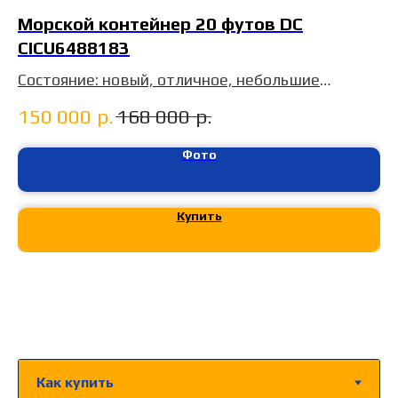
Морской контейнер 20 футов DC
CICU6488183
Состояние: новый, отличное, небольшие
дефекты
150 000
р.
168 000
р.
Год: 2024
т. Клёново
Фото
цена для физлиц
Купить