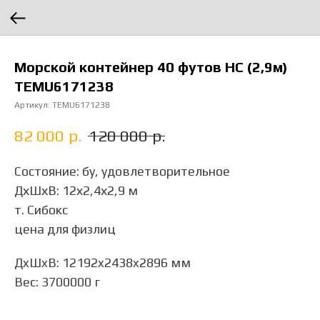
Морской контейнер 40 футов HC (2,9м)
TEMU6171238
Артикул:
TEMU6171238
82 000
р.
120 000
р.
Состояние: бу, удовлетворительное
ДхШхВ: 12х2,4х2,9 м
т. Сибокс
цена для физлиц
ДxШxВ: 12192x2438x2896 мм
Вес: 3700000 г