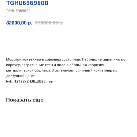
TGHU6969600
TGHU6969600
82000,00
р.
110000,00
р.
Заказать
Морской контейнер в хорошем состоянии. Небольшие царапины по
корпусу, загрязнение стен и пола, небольшая коррозия
металлической обшивки. В остальном, отличный контейнер по
доступной цене.
lwh: 12192x2438x2896 mm
Показать еще