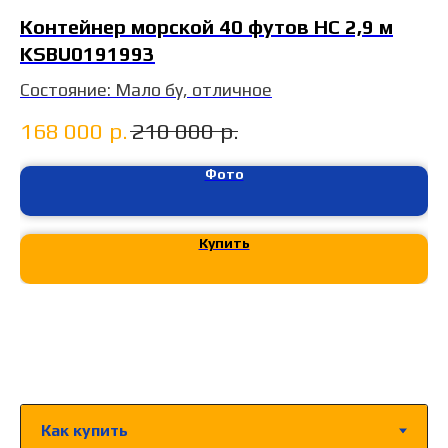
Контейнер морской 40 футов HC 2,9 м
К
KSBU0191993
Z
Состояние: Мало бу, отличное
Со
Го
168 000
р.
210 000
р.
1
Цв
Те
Фото
Купить