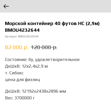
Морской контейнер 40 футов HC (2,9м)
BMOU4232644
Артикул:
BMOU4232644
82 000
р.
120 000
р.
Состояние: бу, удовлетворительное
ДхШхВ: 12х2,4х2,9 м
т. Сибокс
цена для физлиц
ДxШxВ: 12192x2438x2896 мм
Вес: 3700000 г