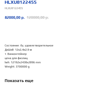
HLXU8122455
HLXU8122455
82000,00
р.
120000,00
р.
Заказать
Состояние: бу, удовлетворительное
ДхШхВ: 12х2,4х2,9 м
т. Ванконтейнер
цена для физлиц
lwh: 12192x2438x2896 mm
Weight: 3700000 g
Показать еще