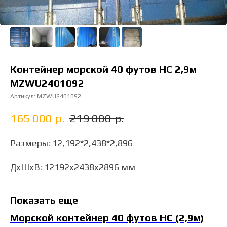
Контейнер морской 40 футов HC 2,9м
MZWU2401092
Артикул:
MZWU2401092
165 000
р.
219 000
р.
Размеры: 12,192*2,438*2,896
ДxШxВ: 12192x2438x2896 мм
Показать еще
Морской контейнер 40 футов HC (2,9м)