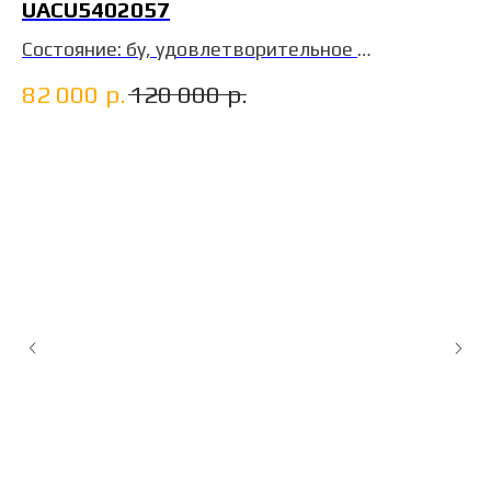
UACU5402057
Состояние: бу, удовлетворительное
ДхШхВ: 12х2,4х2,9 м
82 000
р.
120 000
р.
т. Сибокс
цена для физлиц
М
G