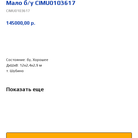
Мало б/у CIMU0103617
CIMU0103617
145000,00
р.
Заказать
Состояние: бу, Хорошее
ДхШхВ: 12х2,4х2,9 м
т. Шубино
Показать еще