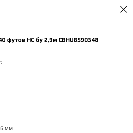
40 футов HC бу 2,9м CBHU8590348
.
96 мм