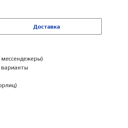
Доставка
у, мессендежеры)
е варианты
юрлиц)