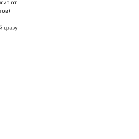
сит от
тов)
 сразу