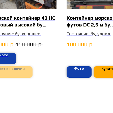
ской контейнер 40 HC
Контейнер морско
овый высокий бу
футов DC 2,6 м бу
HU9120283
DRYU2207751
тояние: бу, хорошее
Состояние: бу, удовл.
хВ:12192х2438х2896мм
Цена без НДС
000
р.
110 000
р.
100 000
р.
ТСФ (Домодедово)
Размеры (ДхШхВ): 6*2
т. Голд Внуково
Фото
Фото
Нет в наличии
Купит