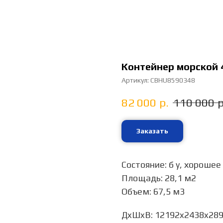
Контейнер морской 
Артикул:
CBHU8590348
82 000
р.
110 000
р
Заказать
Состояние: б у, хорошее
Площадь: 28,1 м2
Объем: 67,5 м3
ДxШxВ: 12192x2438x28