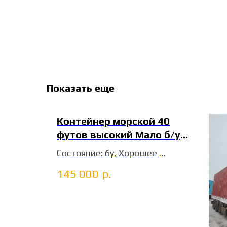
Показать еще
Контейнер морской 40
футов высокий Мало б/у
CIMU0103601
Состояние: бу, Хорошее
ДхШхВ: 12х2,4х2,9 м
145 000
р.
т. Шубино