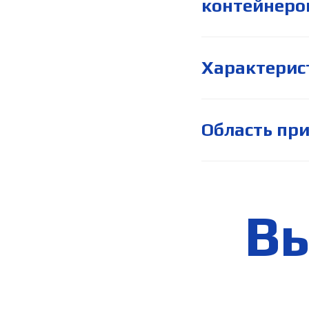
контейнеро
Характерист
Область пр
Вы