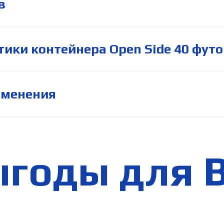
в
ики контейнера Open Side 40 футо
именения
годы для 