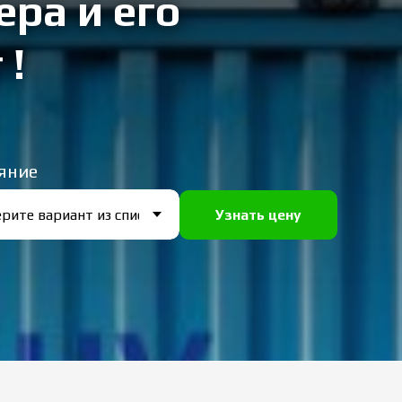
ера и его
 !
яние
Узнать цену