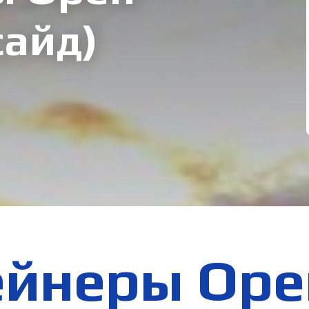
сайд)
йнеры Ope