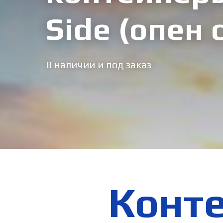
Side (опен 
В наличии и под заказ
Конте