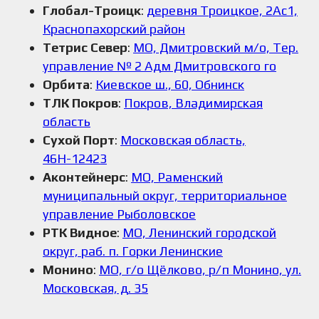
Глобал-Троицк
:
деревня Троицкое, 2Ас1,
Краснопахорский район
Тетрис Север
:
МО, Дмитровский м/о, Тер.
управление № 2 Адм Дмитровского го
Орбита
:
Киевское ш., 60, Обнинск
ТЛК Покров
:
Покров, Владимирская
область
Сухой Порт
:
Московская область,
46Н-12423
Аконтейнерс
:
МО, Раменский
муниципальный округ, территориальное
управление Рыболовское
РТК Видное
:
МО, Ленинский городской
округ, раб. п. Горки Ленинские
Монино
:
МО, г/о Щёлково, р/п Монино, ул.
Московская, д. 35