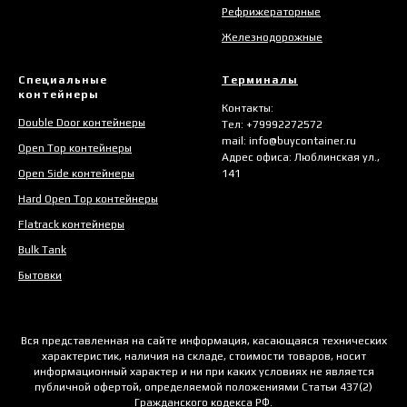
Рефрижераторные
Железнодорожные
Специальные
Терминалы
контейнеры
Контакты:
Double Door контейнеры
Тел: +79992272572
mail: info@buycontainer.ru
Open Top контейнеры
Адрес офиса: Люблинская ул.,
Open Side контейнеры
141
Hard Open Top контейнеры
Flatrack контейнеры
Bulk
Tank
Бытовки
Вся представленная на сайте информация, касающаяся технических
характеристик, наличия на складе, стоимости товаров, носит
информационный характер и ни при каких условиях не является
публичной офертой, определяемой положениями Статьи 437(2)
Гражданского кодекса РФ.