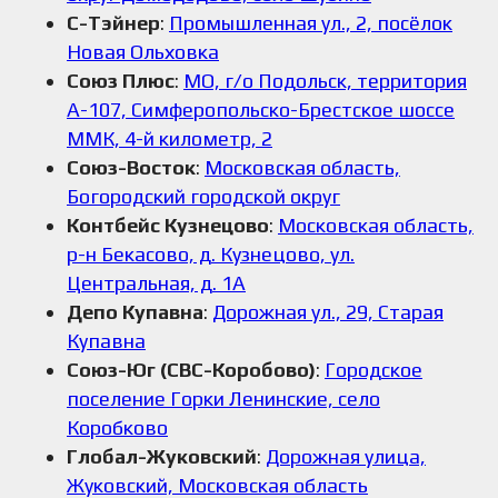
С-Тэйнер
:
Промышленная ул., 2, посёлок
Новая Ольховка
Союз Плюс
:
МО, г/о Подольск, территория
А-107, Симферопольско-Брестское шоссе
ММК, 4-й километр, 2
Союз-Восток
:
Московская область,
Богородский городской округ
Контбейс Кузнецово
:
Московская область,
р-н Бекасово, д. Кузнецово, ул.
Центральная, д. 1А
Депо Купавна
:
Дорожная ул., 29, Старая
Купавна
Союз-Юг (СВС-Коробово)
:
Городское
поселение Горки Ленинские, село
Коробково
Глобал-Жуковский
:
Дорожная улица,
Жуковский, Московская область