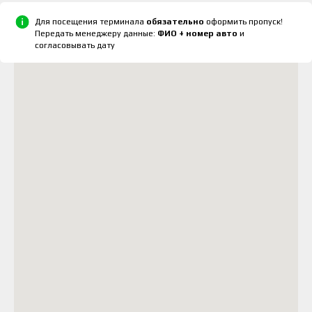
Для посещения терминала
обязательно
оформить пропуск!
Передать менеджеру данные:
ФИО + номер авто
и
согласовывать дату